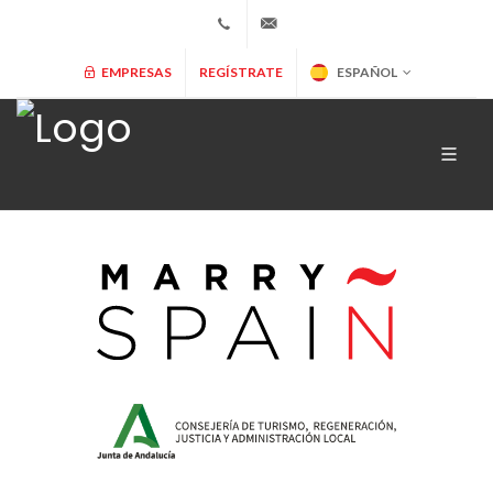
+34 902 365 000
info@marryspain.com
EMPRESAS
REGÍSTRATE
ESPAÑOL