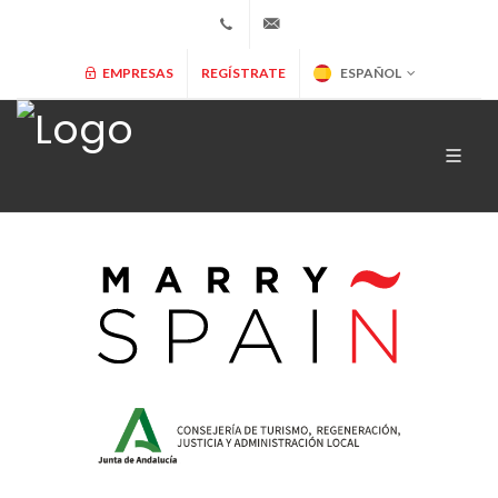
+34 902 365 000
info@marryspain.com
EMPRESAS
REGÍSTRATE
ESPAÑOL