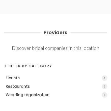
Providers
Discover bridal companies in this location
FILTER BY CATEGORY
Florists
1
1
Restaurants
1
1
Wedding organization
1
1