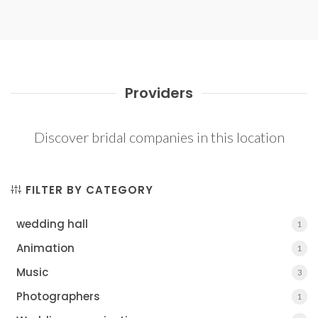
Providers
Discover bridal companies in this location
FILTER BY CATEGORY
wedding hall
1
1
Animation
1
1
Music
3
3
Photographers
1
1