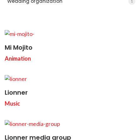
Wedding organization
1
1
Mi Mojito
Animation
Lionner
Music
Lionner media group