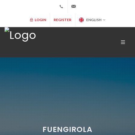
+34 902 365 000
info@marryspain.com
LOGIN
REGISTER
ENGLISH
FUENGIROLA