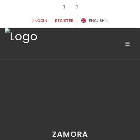
+34 902 365 000
info@marryspain.com
LOGIN
REGISTER
ENGLISH
ZAMORA