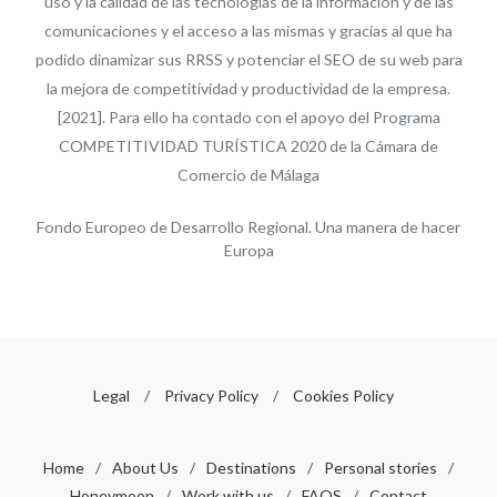
uso y la calidad de las tecnologías de la información y de las
comunicaciones y el acceso a las mismas y gracias al que ha
podido dinamizar sus RRSS y potenciar el SEO de su web para
la mejora de competitividad y productividad de la empresa.
[2021]. Para ello ha contado con el apoyo del Programa
COMPETITIVIDAD TURÍSTICA 2020 de la Cámara de
Comercio de Málaga
Fondo Europeo de Desarrollo Regional. Una manera de hacer
Europa
Legal
/
Privacy Policy
/
Cookies Policy
Home
/
About Us
/
Destinations
/
Personal stories
/
Honeymoon
/
Work with us
/
FAQS
/
Contact