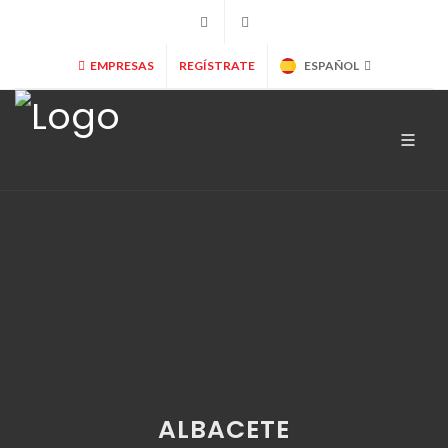
+34 902 365 000
info@marryspain.com
EMPRESAS
REGÍSTRATE
ESPAÑOL
ALBACETE