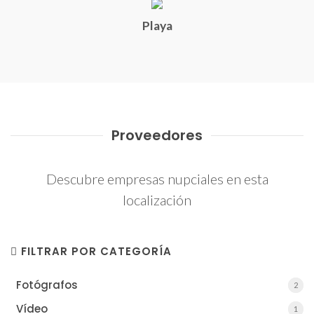
Playa
Proveedores
Descubre empresas nupciales en esta
localización
FILTRAR POR CATEGORÍA
Fotógrafos
2
2
Vídeo
1
1