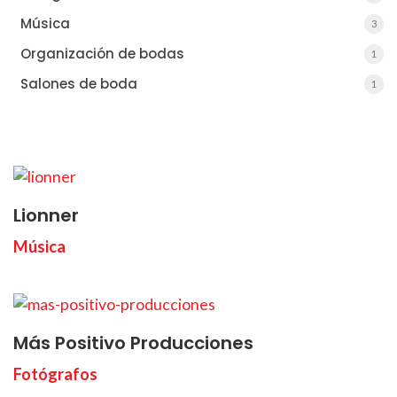
Música
3
3
Organización de bodas
1
1
Salones de boda
1
1
Lionner
Música
Más Positivo Producciones
Fotógrafos