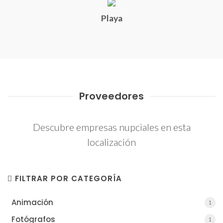
Playa
Proveedores
Descubre empresas nupciales en esta
localización
FILTRAR POR CATEGORÍA
Animación
1
1
Fotógrafos
1
1