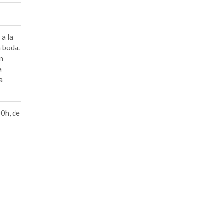
 a la
a boda.
on
a
a
00h, de