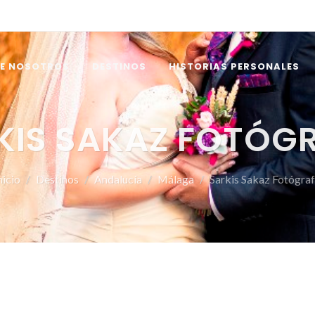
E NOSOTROS
DESTINOS
HISTORIAS PERSONALES
KIS SAKAZ FOTÓG
nicio
Destinos
Andalucía
Málaga
Sarkis Sakaz Fotógra