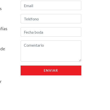
s
fías
 de
ENVIAR
r