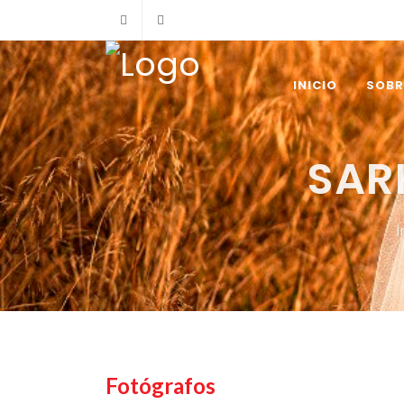
+34 902 365 000
info@marryspain.com
INICIO
SOBR
SAR
I
Fotógrafos