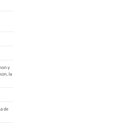
non y
kon, la
ma de