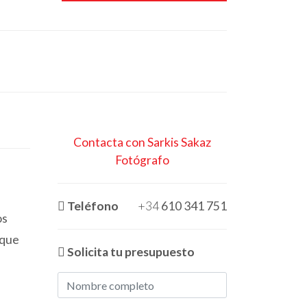
Contacta con Sarkis Sakaz
Fotógrafo
Teléfono
+34
610 341 751
os
 que
Solicita tu presupuesto