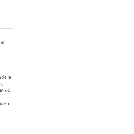
pel
 de la
s,
cm, 60
as en